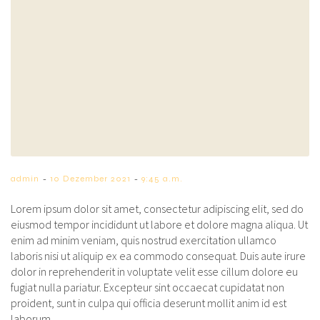
-
-
admin
10 Dezember 2021
9:45 a.m.
Lorem ipsum dolor sit amet, consectetur adipiscing elit, sed do
eiusmod tempor incididunt ut labore et dolore magna aliqua. Ut
enim ad minim veniam, quis nostrud exercitation ullamco
laboris nisi ut aliquip ex ea commodo consequat. Duis aute irure
dolor in reprehenderit in voluptate velit esse cillum dolore eu
fugiat nulla pariatur. Excepteur sint occaecat cupidatat non
proident, sunt in culpa qui officia deserunt mollit anim id est
laborum.